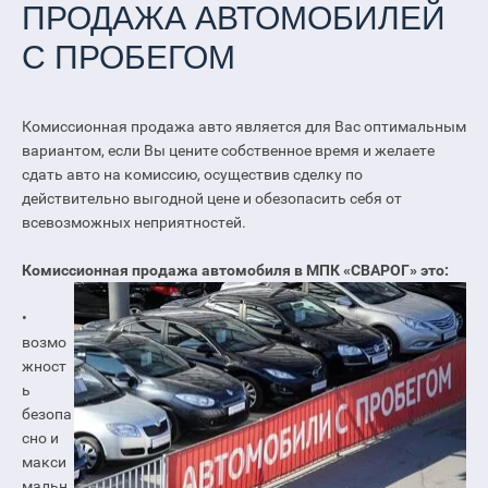
ПРОДАЖА АВТОМОБИЛЕЙ
С ПРОБЕГОМ
Комиссионная продажа авто является для Вас оптимальным
вариантом, если Вы цените собственное время и желаете
сдать авто на комиссию, осуществив сделку по
действительно выгодной цене и обезопасить себя от
всевозможных неприятностей.
Комиссионная продажа автомобиля в МПК «СВАРОГ» это:
•
возмо
жност
ь
безопа
сно и
макси
мальн